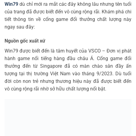
Win79
dù chỉ mới ra mắt các đây không lâu nhưng tên tuổi
của trang đã được biết đến vô cùng rộng rãi. Khám phá chi
tiết thông tin về cổng game đổi thưởng chất lượng này
ngay sau đây:
Nguồn gốc xuất xứ
Win79 được biết đến là tâm huyết của VSCO – Đơn vị phát
hành game nổi tiếng hàng đầu châu Á. Cổng game đổi
thưởng đến từ Singapore đã có màn chào sân đầy ấn
tượng tại thị trường Việt Nam vào tháng 9/2023. Dù tuổi
đời còn non trẻ nhưng thương hiệu này đã được biết đến
vô cùng rộng rãi nhờ sở hữu chất lượng nổi bật.