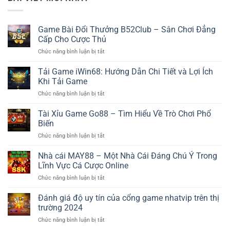
Game Bài Đổi Thưởng B52Club – Sân Chơi Đẳng
Cấp Cho Cược Thủ
Chức năng bình luận bị tắt
ở
Game
Bài
Tải Game iWin68: Hướng Dẫn Chi Tiết và Lợi Ích
Đổi
Khi Tải Game
Thưởng
Chức năng bình luận bị tắt
ở
B52Club
Tải
–
Game
Tài Xỉu Game Go88 – Tìm Hiểu Về Trò Chơi Phổ
Sân
iWin68:
Chơi
Biến
Hướng
Đẳng
Chức năng bình luận bị tắt
ở
Dẫn
Cấp
Tài
Chi
Cho
Xỉu
Nhà cái MAY88 – Một Nhà Cái Đáng Chú Ý Trong
Tiết
Cược
Game
và
Lĩnh Vực Cá Cược Online
Thủ
Go88
Lợi
Chức năng bình luận bị tắt
ở
–
Ích
Nhà
Tìm
Khi
cái
Đánh giá độ uy tín của cổng game nhatvip trên thị
Hiểu
Tải
MAY88
Về
trường 2024
Game
–
Trò
Chức năng bình luận bị tắt
ở
Một
Chơi
Đánh