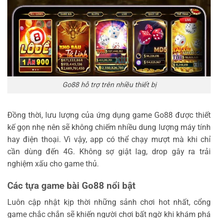
Go88 hỗ trợ trên nhiều thiết bị
Đồng thời, lưu lượng của ứng dụng game Go88 được thiết
kế gọn nhẹ nên sẽ không chiếm nhiều dung lượng máy tính
hay điện thoại. Vì vậy, app có thể chạy mượt mà khi chỉ
cần dùng đến 4G. Không sợ giật lag, drop gây ra trải
nghiệm xấu cho game thủ.
Các tựa game bài Go88 nổi bật
Luôn cập nhật kịp thời những sảnh chơi hot nhất, cổng
game chắc chắn sẽ khiến người chơi bất ngờ khi khám phá