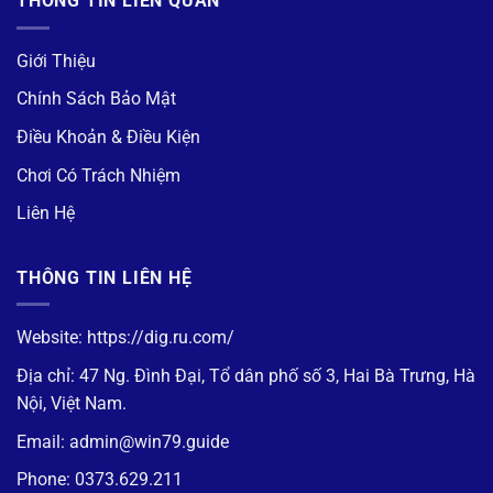
THÔNG TIN LIÊN QUAN
Giới Thiệu
Chính Sách Bảo Mật
Điều Khoản & Điều Kiện
Chơi Có Trách Nhiệm
Liên Hệ
THÔNG TIN LIÊN HỆ
Website:
https://dig.ru.com/
Địa chỉ: 47 Ng. Đình Đại, Tổ dân phố số 3, Hai Bà Trưng, Hà
Nội, Việt Nam.
Email:
admin@win79.guide
Phone:
0373.629.211