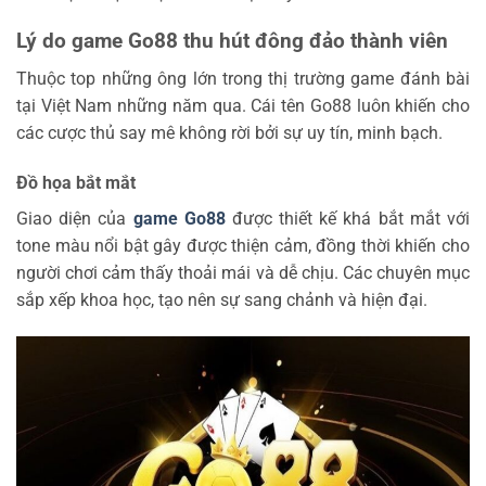
Lý do game Go88 thu hút đông đảo thành viên
Thuộc top những ông lớn trong thị trường game đánh bài
tại Việt Nam những năm qua. Cái tên Go88 luôn khiến cho
các cược thủ say mê không rời bởi sự uy tín, minh bạch.
Đồ họa bắt mắt
Giao diện của
game Go88
được thiết kế khá bắt mắt với
tone màu nổi bật gây được thiện cảm, đồng thời khiến cho
người chơi cảm thấy thoải mái và dễ chịu. Các chuyên mục
sắp xếp khoa học, tạo nên sự sang chảnh và hiện đại.