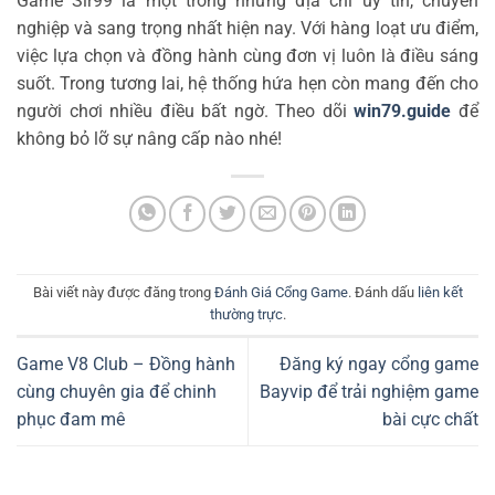
Game Sir99 là một trong những địa chỉ uy tín, chuyên
nghiệp và sang trọng nhất hiện nay. Với hàng loạt ưu điểm,
việc lựa chọn và đồng hành cùng đơn vị luôn là điều sáng
suốt. Trong tương lai, hệ thống hứa hẹn còn mang đến cho
người chơi nhiều điều bất ngờ. Theo dõi
win79.guide
để
không bỏ lỡ sự nâng cấp nào nhé!
Bài viết này được đăng trong
Đánh Giá Cổng Game
. Đánh dấu
liên kết
thường trực
.
Game V8 Club – Đồng hành
Đăng ký ngay cổng game
cùng chuyên gia để chinh
Bayvip để trải nghiệm game
phục đam mê
bài cực chất