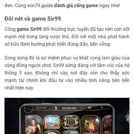
đen. Cùng win79.guide
đánh giá cổng game
ngay nhé!
Đôi nét về game Sir99
Cổng
game Sir99
đổi thưởng trực tuyến đã tạo nên cơn sốt
mạnh mẽ trong làng cược thủ. Đối với một nhà phát hành
sở hữu định hướng phát triển đúng đắn, bền vững.
Song song đó là sứ mệnh phục vụ khát vọng làm giàu của
cộng đồng người chơi, Sir99 xứng đáng với tầm vóc của hệ
thống 5 sao. Không chỉ vậy, nơi đây còn cho thấy sức
mạnh tài chính khi đầu tư vào nhiều tính năng tiên tiến
nhất hiện nay.