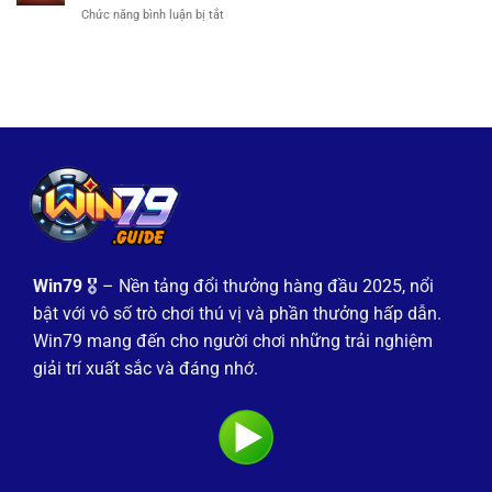
Trò
Chức năng bình luận bị tắt
ở
Một
Chơi
Đánh
Nhà
Phổ
giá
Cái
Biến
độ
Đáng
uy
Chú
tín
Ý
của
Trong
cổng
Lĩnh
game
Vực
nhatvip
Cá
trên
Cược
thị
Online
trường
2024
Win79
🎖️ – Nền tảng đổi thưởng hàng đầu 2025, nổi
bật với vô số trò chơi thú vị và phần thưởng hấp dẫn.
Win79 mang đến cho người chơi những trải nghiệm
giải trí xuất sắc và đáng nhớ.