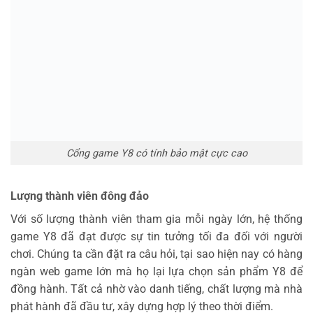
Cổng game Y8 có tính bảo mật cực cao
Lượng thành viên đông đảo
Với số lượng thành viên tham gia mỗi ngày lớn, hệ thống
game Y8 đã đạt được sự tin tưởng tối đa đối với người
chơi. Chúng ta cần đặt ra câu hỏi, tại sao hiện nay có hàng
ngàn web game lớn mà họ lại lựa chọn sản phẩm Y8 để
đồng hành. Tất cả nhờ vào danh tiếng, chất lượng mà nhà
phát hành đã đầu tư, xây dựng hợp lý theo thời điểm.