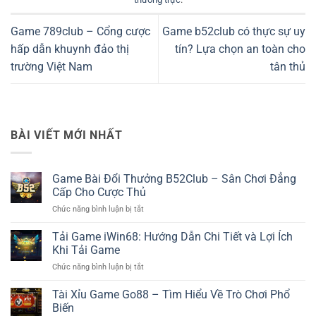
Game 789club – Cổng cược
Game b52club có thực sự uy
hấp dẫn khuynh đảo thị
tín? Lựa chọn an toàn cho
trường Việt Nam
tân thủ
BÀI VIẾT MỚI NHẤT
Game Bài Đổi Thưởng B52Club – Sân Chơi Đẳng
Cấp Cho Cược Thủ
Chức năng bình luận bị tắt
ở
Game
Bài
Tải Game iWin68: Hướng Dẫn Chi Tiết và Lợi Ích
Đổi
Khi Tải Game
Thưởng
Chức năng bình luận bị tắt
ở
B52Club
Tải
–
Game
Tài Xỉu Game Go88 – Tìm Hiểu Về Trò Chơi Phổ
Sân
iWin68:
Chơi
Biến
Hướng