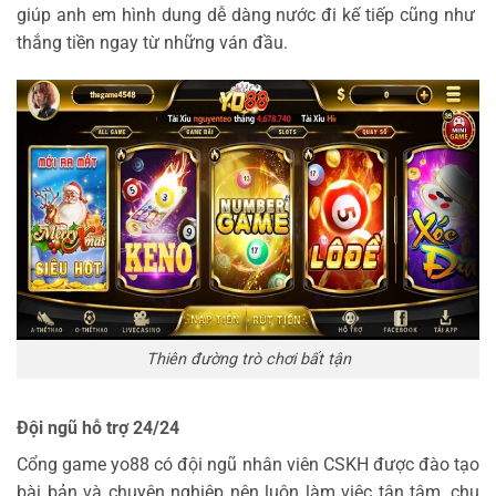
giúp anh em hình dung dễ dàng nước đi kế tiếp cũng như
thắng tiền ngay từ những ván đầu.
Thiên đường trò chơi bất tận
Đội ngũ hỗ trợ 24/24
Cổng game yo88 có đội ngũ nhân viên CSKH được đào tạo
bài bản và chuyên nghiệp nên luôn làm việc tận tâm, chu