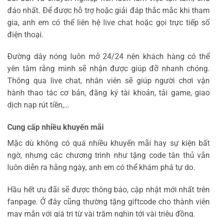
đáo nhất. Để được hỗ trợ hoặc giải đáp thắc mắc khi tham
gia, anh em có thể liên hệ live chat hoặc gọi trực tiếp số
điện thoại.
Đường dây nóng luôn mở 24/24 nên khách hàng có thể
yên tâm rằng mình sẽ nhận được giúp đỡ nhanh chóng.
Thông qua live chat, nhân viên sẽ giúp người chơi vận
hành thao tác cơ bản, đăng ký tài khoản, tải game, giao
dịch nạp rút tiền,…
Cung cấp nhiều khuyến mãi
Mặc dù không có quá nhiều khuyến mãi hay sự kiện bất
ngờ, nhưng các chương trình như tặng code tân thủ vẫn
luôn diễn ra hằng ngày, anh em có thể khám phá tự do.
Hầu hết ưu đãi sẽ được thông báo, cập nhật mới nhất trên
fanpage. Ở đây cũng thường tặng giftcode cho thành viên
may mắn với giá trị từ vài trăm nghìn tới vài triệu đồng.