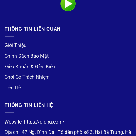
THÔNG TIN LIÊN QUAN
Giới Thiệu
Chính Sách Bảo Mật
Điều Khoản & Điều Kiện
Chơi Có Trách Nhiệm
Liên Hệ
THÔNG TIN LIÊN HỆ
Website:
https://dig.ru.com/
Địa chỉ: 47 Ng. Đình Đại, Tổ dân phố số 3, Hai Bà Trưng, Hà