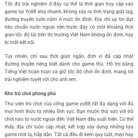
Tốc độ trải nghiệm ở đây cụ thể là thời gian truy cập vào
game tại Yo88 khá nhanh, không xảy ra tình trạng giật lag,
đường truyền luôn nằm ở mức ổn định. Địa chỉ uy tín đạt
tiêu chuẩn nước ngoài nên trước đây có một khoảng thời
gian tốc độ tải trên thị trường Việt Nam không ổn định, hay
bị mất kết nối.
Tuy nhiên, chỉ sau thời gian ngắn, đơn vị đã cập nhật
đường truyền riêng biệt dành cho game thủ. Hỗ trợ bằng
Tiếng Việt hoàn toàn và giữ tốc độ chơi ổn định, mang tới
trải nghiệm tuyệt vời cho anh em.
Kho trò chơi phong phú
Thư viện trò chơi của cổng game yo88 rất đa dạng với đủ
mọi hình thức từ nhiều lĩnh vực. Bạn muốn thử sức với trò
chơi nào từ nước ngoài đến Việt Nam đều xuất hiện. Có thể
thấy, địa chỉ luôn cập nhật, kết hợp xây dựng những tựa
game mới lạ, hấp dẫn. Tất cả đều đi kèm quy luật, mẹo hay